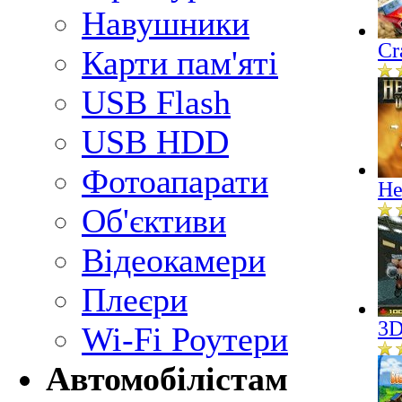
Навушники
Cr
Карти пам'яті
USB Flash
USB HDD
Фотоапарати
He
Об'єктиви
Відеокамери
Плеєри
3D
Wi-Fi Роутери
Автомобілістам