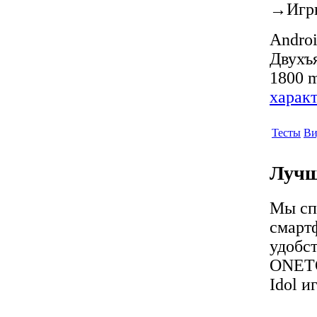
→
Игр
Androi
Двухъя
1800 m
харак
Тесты
Ви
Лучш
Мы сп
смарт
удобст
ONETO
Idol и