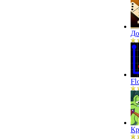
До
Fl
Кр