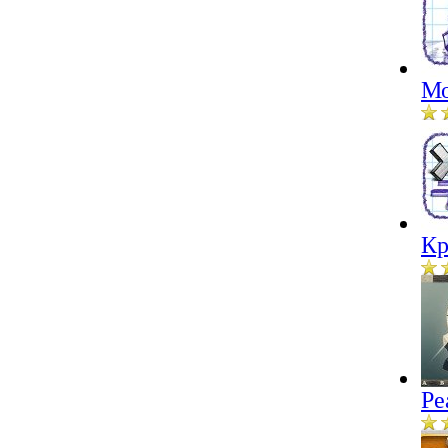
Мо
Кр
Ре