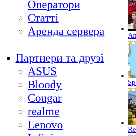
Оператори
Статті
Аренда сервера
An
Партнери та друзі
ASUS
Bloody
Sp
Cougar
realme
Lenovo
Re