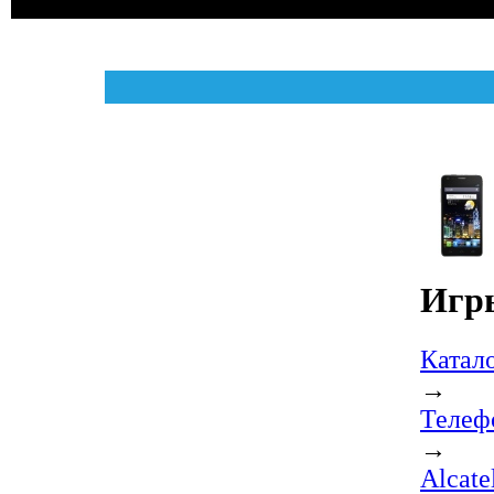
Игры
Катал
→
Телеф
→
Alcat