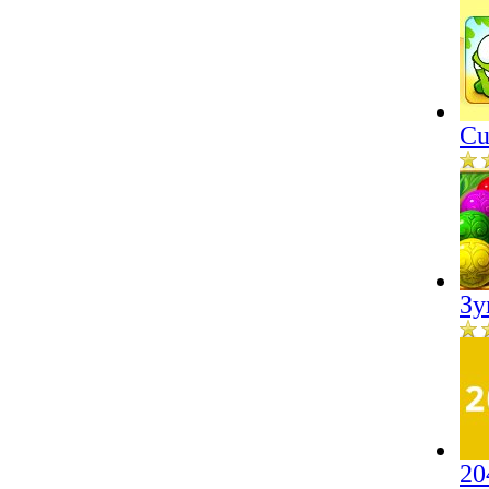
Cu
Зу
20