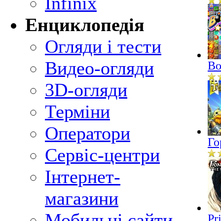
Infinix
Енциклопедія
Огляди і тести
Видео-огляди
Bo
3D-огляди
Терміни
Оператори
Го
Сервіс-центри
Інтернет-
магазини
Мобильні сайти
Pr