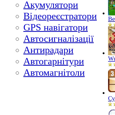
Акумулятори
Відеореєстратори
Ве
GPS навігатори
Автосигналізації
Антирадари
Wu
Автогарнітури
Автомагнітоли
Су