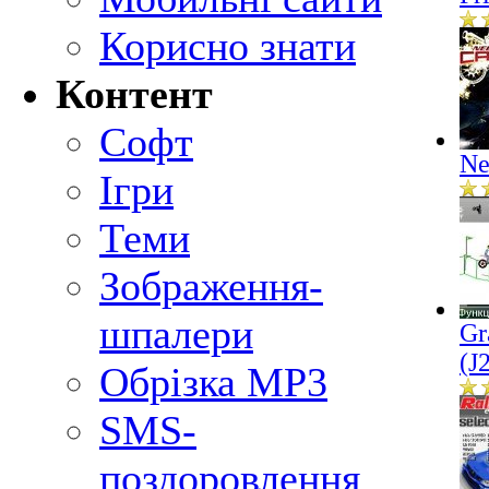
Корисно знати
Контент
Софт
Ne
Ігри
Теми
Зображення-
шпалери
Gr
(J
Обрізка MP3
SMS-
поздоровлення